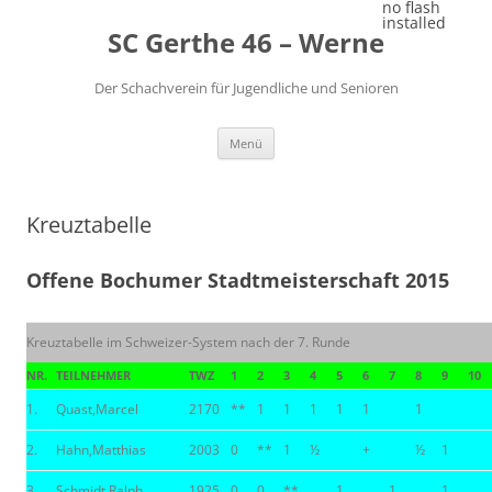
Zum
no flash
Inhalt
installed
SC Gerthe 46 – Werne
springen
Der Schachverein für Jugendliche und Senioren
Menü
Kreuztabelle
Offene Bochumer Stadtmeisterschaft 2015
Kreuztabelle im Schweizer-System nach der 7. Runde
NR.
TEILNEHMER
TWZ
1
2
3
4
5
6
7
8
9
10
1.
Quast,Marcel
2170
**
1
1
1
1
1
1
2.
Hahn,Matthias
2003
0
**
1
½
+
½
1
3.
Schmidt,Ralph
1925
0
0
**
1
1
1