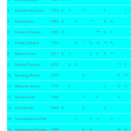
4.
Kükenbrink,Christ
1793
0
½
**
0
1
5.
Radi,Günter
1885
0
0
**
½
½
6.
Freisen,Thomas
1955
0
–
**
½
1
7.
Funke,Eckhard
1757
0
1
½
½
**
½
8.
Blome,Simon
1671
0
½
½
0
½
**
9.
Radzik,Thomas
1476
0
0
**
1
10.
Benning,Martin
1519
0
0
**
11.
Wesener,Rainer
1775
0
½
0
½
12.
Mai,Michael
1399
0
0
0
13.
Koch,Guido
1649
0
0
0
14.
Papadopoulos,Anto
0
0
½
0
1
15.
Gausmann,Thomas
1399
0
0
½
0