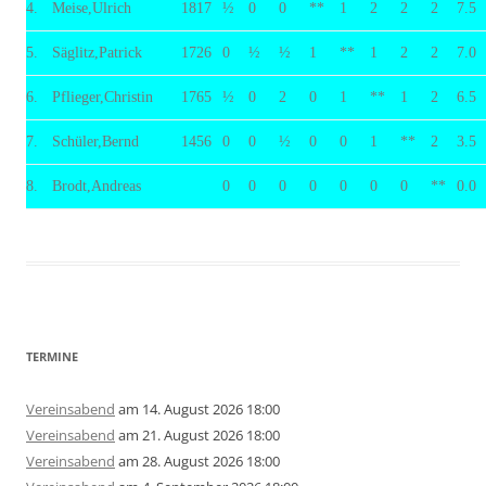
4.
Meise,Ulrich
1817
½
0
0
**
1
2
2
2
7.5
5.
Säglitz,Patrick
1726
0
½
½
1
**
1
2
2
7.0
6.
Pflieger,Christin
1765
½
0
2
0
1
**
1
2
6.5
7.
Schüler,Bernd
1456
0
0
½
0
0
1
**
2
3.5
8.
Brodt,Andreas
0
0
0
0
0
0
0
**
0.0
TERMINE
Vereinsabend
am 14. August 2026 18:00
Vereinsabend
am 21. August 2026 18:00
Vereinsabend
am 28. August 2026 18:00