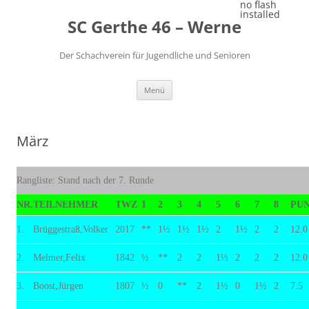
Zum
no flash
Inhalt
installed
SC Gerthe 46 – Werne
springen
Der Schachverein für Jugendliche und Senioren
Menü
März
Rangliste: Stand nach der 7. Runde
NR.
TEILNEHMER
TWZ
1
2
3
4
5
6
7
8
PU
1.
Brüggestraß,Volker
2017
**
1½
1½
1½
2
1½
2
2
12.0
2.
Melmer,Felix
1842
½
**
2
2
1½
2
2
2
12.0
3.
Boost,Jürgen
1807
½
0
**
2
1½
0
1½
2
7.5