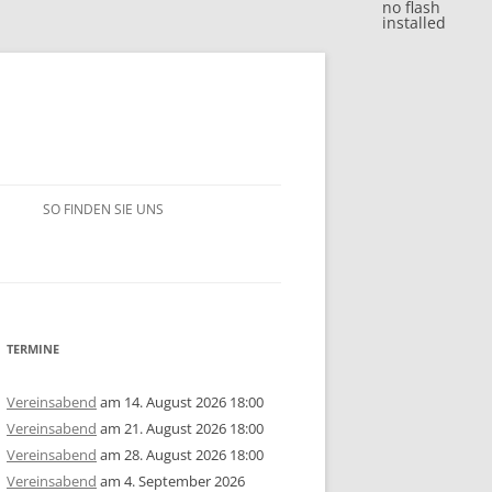
no flash
installed
SO FINDEN SIE UNS
BLITZJAHRESWERTUNG 2018
VM 2018
BLITZJAHRESWERTUNG 2017
VP 2018
VM 2017
BLITZJAHRESWERTUNG 2016
TERMINE
/15
1. MANNSCHAFT
VP 2017
VM 2016
BLITZJAHRESWERTUNG 2014/15
Vereinsabend
am 14. August 2026 18:00
Vereinsabend
am 21. August 2026 18:00
ERSCHAFT 2025
/14
2. MANNSCHAFT
1. MANNSCHAFT
AUSSCHREIBUNG
STEM 2017
VP 2016
VM 2015
BLITZJAHRESWERTUNG 2013/14
U10
GRUPPE A
Vereinsabend
am 28. August 2026 18:00
Vereinsabend
am 4. September 2026
ERSCHAFT 2024
ISTE
/13
3. MANNSCHAFT
2. MANNSCHAFT
1. MANNSCHAFT
JAHRESWERTUNG 2025
AUSSCHREIBUNG
AUSSCHREIBUNG
STEM 2016
STEM 2014
VM 2014
BLITZJAHRESWERTUNG 2012/13
U14
U10
GRUPPE B
U10
GRUPPE A