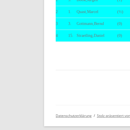
BE
2
1.
Quast,Marcel
(½)
3
3.
Gottmann,Bernd
(0)
4
15.
Straetling,Daniel
(0)
Datenschutzerklärung
Stolz präsentiert v