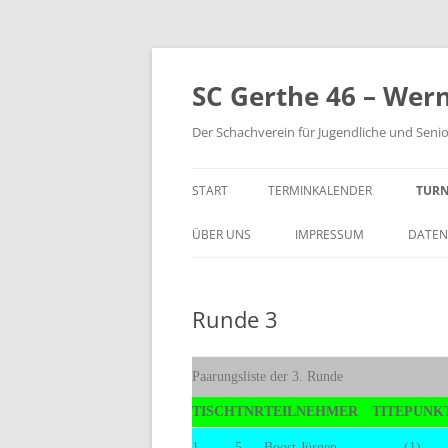
Zum
Inhalt
springen
SC Gerthe 46 – Wer
Der Schachverein für Jugendliche und Seni
START
TERMINKALENDER
TURN
BLI
ÜBER UNS
IMPRESSUM
DATEN
VM 
Runde 3
VP 
PAR
Paarungsliste der 3. Runde
TUR
TISCH
TNR
TEILNEHMER
TITE
PUNK
STE
1
5.
Boost,Jürgen
(1)