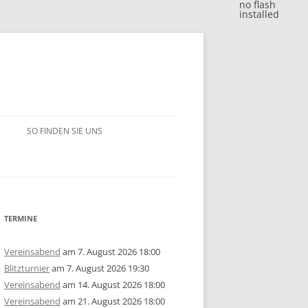
no flash
installed
SO FINDEN SIE UNS
BLITZJAHRESWERTUNG 2018
VM 2018
BLITZJAHRESWERTUNG 2017
VP 2018
VM 2017
BLITZJAHRESWERTUNG 2016
TERMINE
/15
1. MANNSCHAFT
VP 2017
VM 2016
BLITZJAHRESWERTUNG 2014/15
Vereinsabend
am 7. August 2026 18:00
Blitzturnier
am 7. August 2026 19:30
ERSCHAFT 2025
/14
2. MANNSCHAFT
1. MANNSCHAFT
AUSSCHREIBUNG
STEM 2017
VP 2016
VM 2015
BLITZJAHRESWERTUNG 2013/14
U10
GRUPPE A
Vereinsabend
am 14. August 2026 18:00
Vereinsabend
am 21. August 2026 18:00
ERSCHAFT 2024
ISTE
/13
3. MANNSCHAFT
2. MANNSCHAFT
1. MANNSCHAFT
JAHRESWERTUNG 2025
AUSSCHREIBUNG
AUSSCHREIBUNG
STEM 2016
STEM 2014
VM 2014
BLITZJAHRESWERTUNG 2012/13
U14
U10
GRUPPE B
U10
GRUPPE A