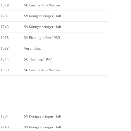
1819
SC Gerthe 46 – Werne
GRAND-PRIX 
VEREINS-POK
VEREINS-MEI
PARTIEN
RUNDE 7
7.RUNDE
RUNDE 7
RUNDE 6
RUNDE 6
RUNDE 5
1781
SV Königsspringer Halt
GRAND-PRIX 
VEREINS-POK
INOFFIZIEL
INOFFIZIELLE
PARTIEN
RUNDE 7
RUNDE 7
RUNDE 6
1743
SV Königsspringer Halt
TURNIERAUS
4ER-POKAL 2
PARTIEN
PARTIEN
PARTIEN
RUNDE 7
1678
SV Eichlinghofen 1935
PARTIEN
1583
Vereinslos
1314
SG Höntrop 1947
1058
SC Gerthe 46 – Werne
1781
SV Königsspringer Halt
1743
SV Königsspringer Halt