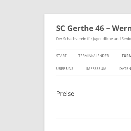
Zum
Inhalt
springen
SC Gerthe 46 – Wer
Der Schachverein für Jugendliche und Seni
START
TERMINKALENDER
TURN
BLI
ÜBER UNS
IMPRESSUM
DATEN
VM 
Preise
VP 
PAR
TUR
STE