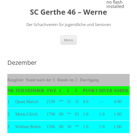
Zum
no flash
Inhalt
installed
SC Gerthe 46 – Werne
springen
Der Schachverein für Jugendliche und Senioren
Menü
Dezember
Rangliste: Stand nach der 3. Runde im 2. Durchgang
NR.
TEILNEHMER
TWZ
1
2
3
PUNKT
DIVER
SOBER
1
Quast,Marcel
2130
**
11
11
4.0
—
4.00
2
Meise,Ulrich
1798
00
**
01
1.0
1.0
1.00
3
Wüllner,Robin
1596
00
10
**
1.0
1.0
1.00