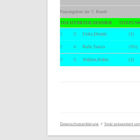
Paarungsliste der 5. Runde
TISCH
TNR
TEILNEHMER
TITE
PUN
1
3.
Finke,Dennik
(1)
2
4.
Kalle,Yannis
(3½)
3
5.
Wüllner,Robin
(2)
Datenschutzerklärung
Stolz präsentiert v