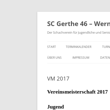
Zum
Inhalt
springen
SC Gerthe 46 – Wer
Der Schachverein für Jugendliche und Seni
START
TERMINKALENDER
TURN
BLI
ÜBER UNS
IMPRESSUM
DATEN
VM 
VM 2017
VP 
PAR
Vereinsmeisterschaft 2017
TUR
Jugend
STE