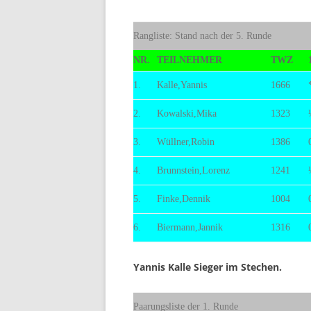
BE
Rangliste: Stand nach der 5. Runde
NR.
TEILNEHMER
TWZ
1.
Kalle,Yannis
1666
2.
Kowalski,Mika
1323
3.
Wüllner,Robin
1386
4.
Brunnstein,Lorenz
1241
5.
Finke,Dennik
1004
6.
Biermann,Jannik
1316
Yannis Kalle Sieger im Stechen.
Paarungsliste der 1. Runde