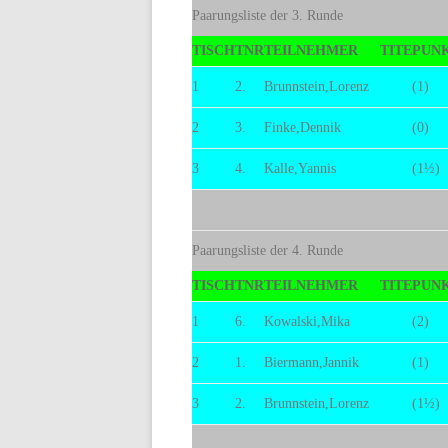
Paarungsliste der 3. Runde
TISCH
TNR
TEILNEHMER
TITE
PUN
1
2.
Brunnstein,Lorenz
(1)
2
3.
Finke,Dennik
(0)
3
4.
Kalle,Yannis
(1½)
Paarungsliste der 4. Runde
TISCH
TNR
TEILNEHMER
TITE
PUN
1
6.
Kowalski,Mika
(2)
2
1.
Biermann,Jannik
(1)
3
2.
Brunnstein,Lorenz
(1½)