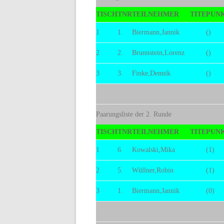
TISCH
TNR
TEILNEHMER
TITE
PUN
1
1.
Biermann,Jannik
()
2
2.
Brunnstein,Lorenz
()
3
3.
Finke,Dennik
()
Paarungsliste der 2. Runde
TISCH
TNR
TEILNEHMER
TITE
PUN
1
6.
Kowalski,Mika
(1)
2
5.
Wüllner,Robin
(1)
3
1.
Biermann,Jannik
(0)