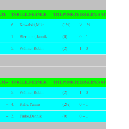
KTE
–
TNR
TEILNEHMER
TITE
PUNKTE
ERGEBNIS
AT
–
6.
Kowalski,Mika
(1½)
½ – ½
–
1.
Biermann,Jannik
(0)
0 – 1
–
5.
Wüllner,Robin
(2)
1 – 0
KTE
–
TNR
TEILNEHMER
TITE
PUNKTE
ERGEBNIS
AT
–
5.
Wüllner,Robin
(2)
1 – 0
–
4.
Kalle,Yannis
(2½)
0 – 1
–
3.
Finke,Dennik
(0)
0 – 1