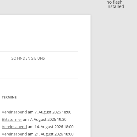
no flash
installed
SO FINDEN SIE UNS
BLITZJAHRESWERTUNG 2018
VM 2018
BLITZJAHRESWERTUNG 2017
VP 2018
VM 2017
BLITZJAHRESWERTUNG 2016
TERMINE
/15
1. MANNSCHAFT
VP 2017
VM 2016
BLITZJAHRESWERTUNG 2014/15
Vereinsabend
am 7. August 2026 18:00
Blitzturnier
am 7. August 2026 19:30
ERSCHAFT 2025
/14
2. MANNSCHAFT
1. MANNSCHAFT
AUSSCHREIBUNG
STEM 2017
VP 2016
VM 2015
BLITZJAHRESWERTUNG 2013/14
U10
GRUPPE A
Vereinsabend
am 14. August 2026 18:00
Vereinsabend
am 21. August 2026 18:00
ERSCHAFT 2024
ISTE
/13
3. MANNSCHAFT
2. MANNSCHAFT
1. MANNSCHAFT
JAHRESWERTUNG 2025
AUSSCHREIBUNG
AUSSCHREIBUNG
STEM 2016
STEM 2014
VM 2014
BLITZJAHRESWERTUNG 2012/13
U14
U10
GRUPPE B
U10
GRUPPE A