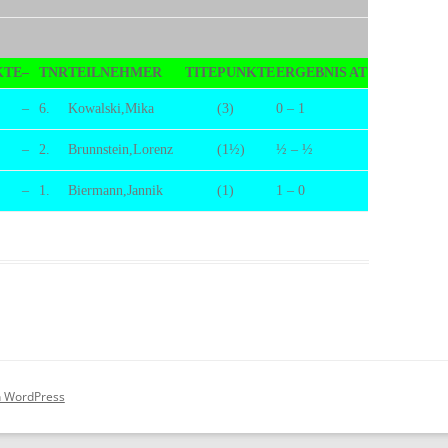
KTE
–
TNR
TEILNEHMER
TITE
PUNKTE
ERGEBNIS
AT
–
6.
Kowalski,Mika
(3)
0 – 1
–
2.
Brunnstein,Lorenz
(1½)
½ – ½
–
1.
Biermann,Jannik
(1)
1 – 0
on WordPress