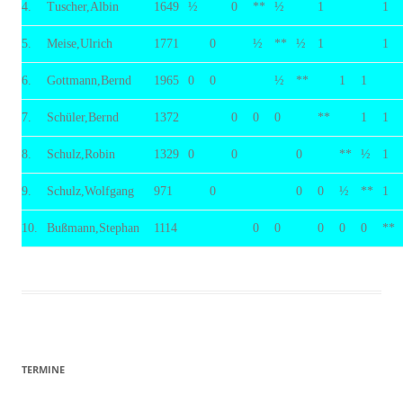
4.
Tuscher,Albin
1649
½
0
**
½
1
1
5.
Meise,Ulrich
1771
0
½
**
½
1
1
6.
Gottmann,Bernd
1965
0
0
½
**
1
1
7.
Schüler,Bernd
1372
0
0
0
**
1
1
8.
Schulz,Robin
1329
0
0
0
**
½
1
9.
Schulz,Wolfgang
971
0
0
0
½
**
1
10.
Bußmann,Stephan
1114
0
0
0
0
0
**
TERMINE