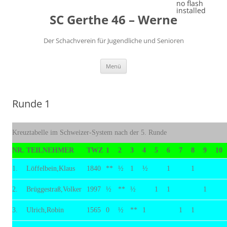
Zum
no flash
Inhalt
installed
SC Gerthe 46 – Werne
springen
Der Schachverein für Jugendliche und Senioren
Menü
Runde 1
Kreuztabelle im Schweizer-System nach der 5. Runde
NR.
TEILNEHMER
TWZ
1
2
3
4
5
6
7
8
9
10
1.
Löffelbein,Klaus
1840
**
½
1
½
1
1
2.
Brüggestraß,Volker
1997
½
**
½
1
1
1
3.
Ulrich,Robin
1565
0
½
**
1
1
1