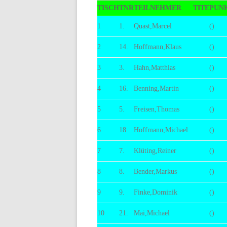
TISCH
TNR
TEILNEHMER
TITE
PUN
BE
1
1.
Quast,Marcel
()
2
14.
Hoffmann,Klaus
()
3
3.
Hahn,Matthias
()
4
16.
Benning,Martin
()
5
5.
Freisen,Thomas
()
6
18.
Hoffmann,Michael
()
7
7.
Klüting,Reiner
()
8
8.
Bender,Markus
()
9
9.
Finke,Dominik
()
10
21.
Mai,Michael
()