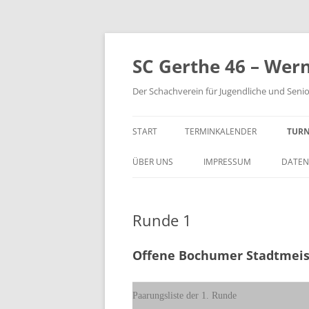
Zum
Inhalt
springen
SC Gerthe 46 – Wer
Der Schachverein für Jugendliche und Seni
START
TERMINKALENDER
TURN
BLI
ÜBER UNS
IMPRESSUM
DATEN
VM 
Runde 1
VP 
PAR
Offene Bochumer Stadtmeis
TUR
Paarungsliste der 1. Runde
STE