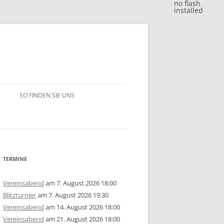
no flash
installed
SO FINDEN SIE UNS
BLITZJAHRESWERTUNG 2018
VM 2018
BLITZJAHRESWERTUNG 2017
VP 2018
VM 2017
BLITZJAHRESWERTUNG 2016
TERMINE
/15
1. MANNSCHAFT
VP 2017
VM 2016
BLITZJAHRESWERTUNG 2014/15
Vereinsabend
am 7. August 2026 18:00
Blitzturnier
am 7. August 2026 19:30
ERSCHAFT 2025
/14
2. MANNSCHAFT
1. MANNSCHAFT
AUSSCHREIBUNG
STEM 2017
VP 2016
VM 2015
BLITZJAHRESWERTUNG 2013/14
U10
GRUPPE A
Vereinsabend
am 14. August 2026 18:00
Vereinsabend
am 21. August 2026 18:00
ERSCHAFT 2024
ISTE
/13
3. MANNSCHAFT
2. MANNSCHAFT
1. MANNSCHAFT
JAHRESWERTUNG 2025
AUSSCHREIBUNG
AUSSCHREIBUNG
STEM 2016
STEM 2014
VM 2014
BLITZJAHRESWERTUNG 2012/13
U14
U10
GRUPPE B
U10
GRUPPE A