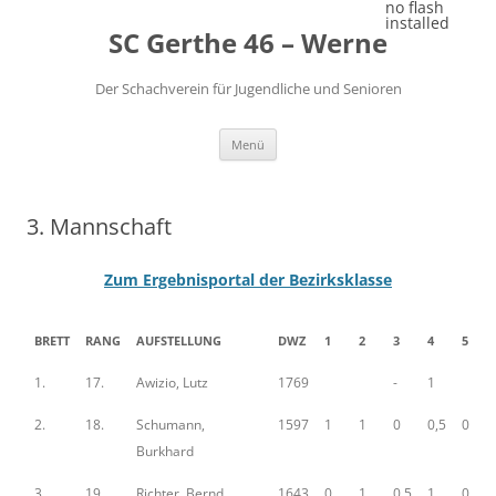
Zum
no flash
Inhalt
installed
SC Gerthe 46 – Werne
springen
Der Schachverein für Jugendliche und Senioren
Menü
3. Mannschaft
Zum Ergebnisportal der Bezirksklasse
BRETT
RANG
AUFSTELLUNG
DWZ
1
2
3
4
5
1.
17.
Awizio, Lutz
1769
-
1
2.
18.
Schumann,
1597
1
1
0
0,5
0
Burkhard
3.
19.
Richter, Bernd
1643
0
1
0,5
1
0