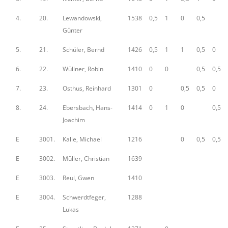
4.
20.
Lewandowski,
1538
0,5
1
0
0,5
Günter
5.
21.
Schüler, Bernd
1426
0,5
1
1
0,5
0
6.
22.
Wüllner, Robin
1410
0
0
0,5
0,5
7.
23.
Osthus, Reinhard
1301
0
0,5
0,5
0
8.
24.
Ebersbach, Hans-
1414
0
1
0
0,5
Joachim
E
3001.
Kalle, Michael
1216
0
0,5
0,5
E
3002.
Müller, Christian
1639
E
3003.
Reul, Gwen
1410
E
3004.
Schwerdtfeger,
1288
Lukas