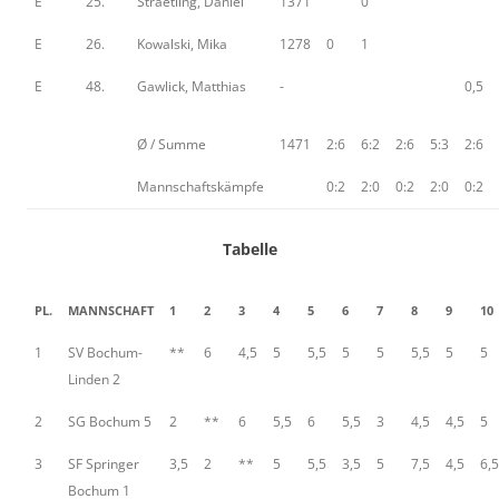
E
25.
Straetling, Daniel
1371
0
E
26.
Kowalski, Mika
1278
0
1
E
48.
Gawlick, Matthias
-
0,5
Ø / Summe
1471
2:6
6:2
2:6
5:3
2:6
Mannschaftskämpfe
0:2
2:0
0:2
2:0
0:2
Tabelle
PL.
MANNSCHAFT
1
2
3
4
5
6
7
8
9
10
1
SV Bochum-
**
6
4,5
5
5,5
5
5
5,5
5
5
Linden 2
2
SG Bochum 5
2
**
6
5,5
6
5,5
3
4,5
4,5
5
3
SF Springer
3,5
2
**
5
5,5
3,5
5
7,5
4,5
6,5
Bochum 1