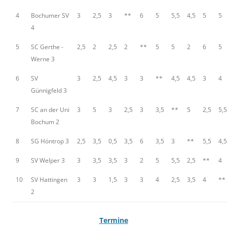
4
Bochumer SV
3
2,5
3
**
6
5
5,5
4,5
5
5
4
5
SC Gerthe -
2,5
2
2,5
2
**
5
5
2
6
5
Werne 3
6
SV
3
2,5
4,5
3
3
**
4,5
4,5
3
4
Günnigfeld 3
7
SC an der Uni
3
5
3
2,5
3
3,5
**
5
2,5
5,5
Bochum 2
8
SG Höntrop 3
2,5
3,5
0,5
3,5
6
3,5
3
**
5,5
4,5
9
SV Welper 3
3
3,5
3,5
3
2
5
5,5
2,5
**
4
10
SV Hattingen
3
3
1,5
3
3
4
2,5
3,5
4
**
2
Termine