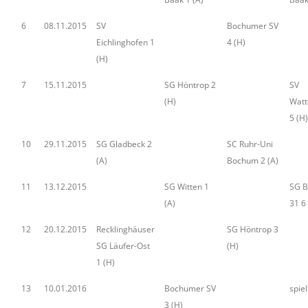
6
08.11.2015
SV
Bochumer SV
Eichlinghofen 1
4 (H)
(H)
7
15.11.2015
SG Höntrop 2
SV
(H)
Watt
5 (H)
10
29.11.2015
SG Gladbeck 2
SC Ruhr-Uni
(A)
Bochum 2 (A)
11
13.12.2015
SG Witten 1
SG 
(A)
31 6 
12
20.12.2015
Recklinghäuser
SG Höntrop 3
SG Läufer-Ost
(H)
1 (H)
13
10.01.2016
Bochumer SV
spiel
3 (H)