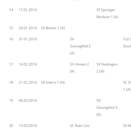
14
17.01.2016
SF Springer
Bochum 1 (A)
15
24.01.2016
SV Bönen 1 (A)
16
31.01.2016
SV
TuS 
Günnigfeld 2
Stoc
(A)
17
14.02.2016
SU Annen 2
SV Hattingen
(A)
2 (H)
18
21.02.2016
SK Ickern 1 (H)
SC D
1 (A)
19
06.03.2016
SV
Günnigfeld 3
(A)
20
13.03.2016
SC Ruhr-Uni
SV W