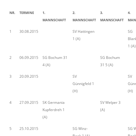
NR.
TERMINE
1.
2.
3.
4.
MANNSCHAFT
MANNSCHAFT
MANNSCHAFT
MAN
1
30.08.2015
SV Hattingen
SG
1 (A)
Blan
1 (A)
2
06.09.2015
SG Bochum 31
SG Bochum
4 (A)
31 5 (A)
3
20.09.2015
SV
SV
Günnigfeld 1
Günn
(H)
(H)
4
27.09.2015
SK Germania
SV Welper 3
Kupferdreh 1
(A)
(A)
5
25.10.2015
SG Winz-
SG W
Baak 1 (A)
Baak