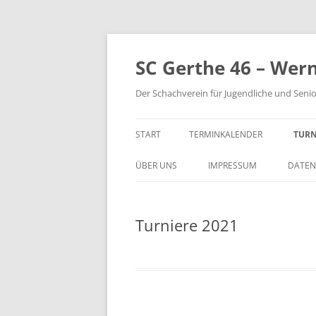
Zum
Inhalt
springen
SC Gerthe 46 – Wer
Der Schachverein für Jugendliche und Seni
START
TERMINKALENDER
TURN
BLI
ÜBER UNS
IMPRESSUM
DATEN
VM 
Turniere 2021
VP 
PAR
TUR
STE