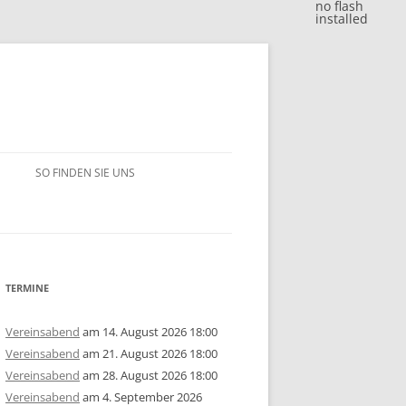
no flash
installed
SO FINDEN SIE UNS
BLITZJAHRESWERTUNG 2018
VM 2018
BLITZJAHRESWERTUNG 2017
VP 2018
VM 2017
BLITZJAHRESWERTUNG 2016
TERMINE
/15
1. MANNSCHAFT
VP 2017
VM 2016
BLITZJAHRESWERTUNG 2014/15
Vereinsabend
am 14. August 2026 18:00
Vereinsabend
am 21. August 2026 18:00
ERSCHAFT 2025
/14
2. MANNSCHAFT
1. MANNSCHAFT
AUSSCHREIBUNG
STEM 2017
VP 2016
VM 2015
BLITZJAHRESWERTUNG 2013/14
U10
GRUPPE A
Vereinsabend
am 28. August 2026 18:00
Vereinsabend
am 4. September 2026
ERSCHAFT 2024
ISTE
/13
3. MANNSCHAFT
2. MANNSCHAFT
1. MANNSCHAFT
JAHRESWERTUNG 2025
AUSSCHREIBUNG
AUSSCHREIBUNG
STEM 2016
STEM 2014
VM 2014
BLITZJAHRESWERTUNG 2012/13
U14
U10
GRUPPE B
U10
GRUPPE A