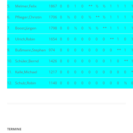
5.
Melmer,Felix
1867
0
0
1
0
**
½
½
1
1
1
6.
Pflieger,Christin
1706
0
½
0
0
½
**
½
1
1
1
7.
Boost,Jürgen
1798
0
0
½
0
½
½
**
1
1
1
8.
Ulrich,Robin
1654
0
0
0
0
0
0
0
**
1
0
9.
Bußmann,Stephan
974
0
0
0
0
0
0
0
0
**
1
10.
Schüler,Bernd
1426
0
0
0
0
0
0
0
1
0
**
11.
Kalle,Michael
1217
0
0
0
0
0
0
0
0
0
0
12.
Schulz,Robin
1140
0
0
0
0
0
0
0
0
0
½
TERMINE