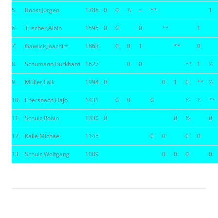
5.
Boost,Jürgen
1788
0
0
½
=
**
1
6.
Tuscher,Albin
1595
0
0
0
**
1
7.
Gawlick,Joachim
1863
0
0
1
**
0
8.
Schumann,Burkhard
1627
0
0
**
1
½
9.
Müller,Falk
1994
0
0
1
0
**
½
10.
Ebersbach,Hajo
1431
0
0
0
½
½
**
11.
Schulz,Robin
1330
0
0
½
0
12.
Kalle,Michael
1145
0
0
0
0
13.
Schulz,Wolfgang
1009
0
0
0
0