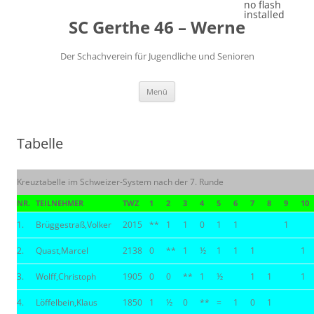
Zum
no flash
Inhalt
installed
SC Gerthe 46 – Werne
springen
Der Schachverein für Jugendliche und Senioren
Menü
Tabelle
Kreuztabelle im Schweizer-System nach der 7. Runde
NR.
TEILNEHMER
TWZ
1
2
3
4
5
6
7
8
9
10
1.
Brüggestraß,Volker
2015
**
1
1
0
1
1
1
2.
Quast,Marcel
2138
0
**
1
½
1
1
1
1
3.
Wolff,Christoph
1905
0
0
**
1
½
1
1
1
4.
Löffelbein,Klaus
1850
1
½
0
**
=
1
0
1