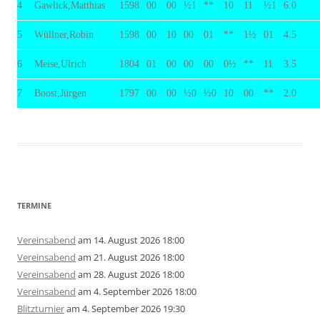
4
Gawlick,Matthias
1598
00
00
½1
**
10
11
½1
6.0
5
Wüllner,Robin
1598
00
10
00
01
**
1½
01
4.5
6
Meise,Ulrich
1804
01
00
00
00
0½
**
11
3.5
7
Boost,Jürgen
1797
00
00
½0
½0
10
00
**
2.0
TERMINE
Vereinsabend
am 14. August 2026 18:00
Vereinsabend
am 21. August 2026 18:00
Vereinsabend
am 28. August 2026 18:00
Vereinsabend
am 4. September 2026 18:00
Blitzturnier
am 4. September 2026 19:30