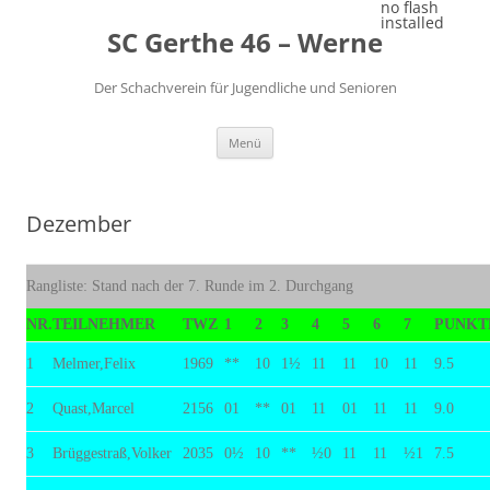
Zum
no flash
Inhalt
installed
SC Gerthe 46 – Werne
springen
Der Schachverein für Jugendliche und Senioren
Menü
Dezember
Rangliste: Stand nach der 7. Runde im 2. Durchgang
NR.
TEILNEHMER
TWZ
1
2
3
4
5
6
7
PUNKT
1
Melmer,Felix
1969
**
10
1½
11
11
10
11
9.5
2
Quast,Marcel
2156
01
**
01
11
01
11
11
9.0
3
Brüggestraß,Volker
2035
0½
10
**
½0
11
11
½1
7.5