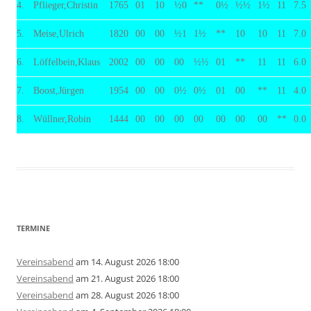
4.
Pflieger,Christin
1765
01
10
½0
**
0½
½½
1½
11
7.5
5.
Meise,Ulrich
1820
00
00
½1
1½
**
10
10
11
7.0
6.
Löffelbein,Klaus
2002
00
00
00
½½
01
**
11
11
6.0
7.
Boost,Jürgen
1954
00
00
0½
0½
01
00
**
11
4.0
8.
Wüllner,Robin
1444
00
00
00
00
00
00
00
**
0.0
TERMINE
Vereinsabend
am 14. August 2026 18:00
Vereinsabend
am 21. August 2026 18:00
Vereinsabend
am 28. August 2026 18:00