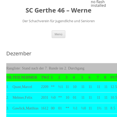
Zum
no flash
Inhalt
installed
SC Gerthe 46 – Werne
springen
Der Schachverein für Jugendliche und Senioren
Menü
Dezember
Rangliste: Stand nach der 7. Runde im 2. Durchgang
NR.
TEILNEHMER
TWZ
1
2
3
4
5
6
7
8
PU
1.
Quast,Marcel
2209
**
½1
11
10
11
11
11
11
12.5
2.
Melmer,Felix
2031
½0
**
10
01
11
11
11
11
10.5
3.
Gawlick,Matthias
1612
00
01
**
½1
½0
11
1½
11
8.5