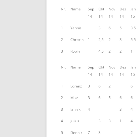
Nr.
Name
Sep
Okt
Nov
Dez
Jan
BE
14
14
14
14
15
1
Yannis
3
6
5
3,5
2
Christin
1
2,5
2
3
5,5
3
Robin
4,5
2
2
1
Nr.
Name
Sep
Okt
Nov
Dez
Jan
14
14
14
14
15
1
Lorenz
3
6
2
6
2
Mika
3
6
5
6
6
3
Jannik
4
3
4
4
Julius
3
3
1
4
5
Dennik
7
3
2