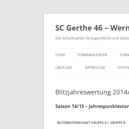
Zum
Inhalt
springen
SC Gerthe 46 – Wer
Der Schachverein für Jugendliche und Seni
START
TERMINKALENDER
TURN
BLI
ÜBER UNS
IMPRESSUM
DATEN
VM 
Blitzjahreswertung 2014
VP 
PAR
Saison 14/15 – Jahrespunktesta
TUR
BLITZMEISTERSCHAFT GRUPPE A / GRUPPE B
STE