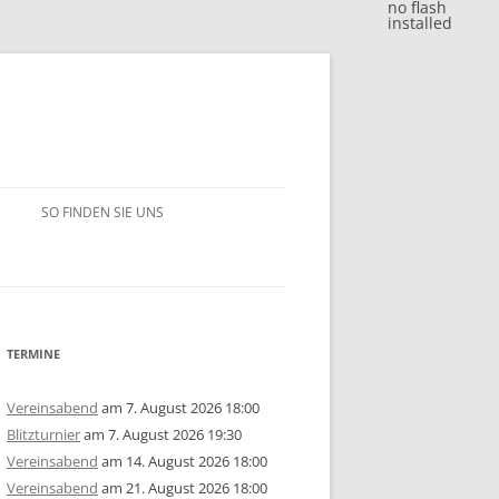
no flash
installed
SO FINDEN SIE UNS
BLITZJAHRESWERTUNG 2018
VM 2018
BLITZJAHRESWERTUNG 2017
VP 2018
VM 2017
BLITZJAHRESWERTUNG 2016
TERMINE
/15
1. MANNSCHAFT
VP 2017
VM 2016
BLITZJAHRESWERTUNG 2014/15
Vereinsabend
am 7. August 2026 18:00
Blitzturnier
am 7. August 2026 19:30
ERSCHAFT 2025
/14
2. MANNSCHAFT
1. MANNSCHAFT
AUSSCHREIBUNG
STEM 2017
VP 2016
VM 2015
BLITZJAHRESWERTUNG 2013/14
U10
GRUPPE A
Vereinsabend
am 14. August 2026 18:00
Vereinsabend
am 21. August 2026 18:00
ERSCHAFT 2024
ISTE
/13
3. MANNSCHAFT
2. MANNSCHAFT
1. MANNSCHAFT
JAHRESWERTUNG 2025
AUSSCHREIBUNG
AUSSCHREIBUNG
STEM 2016
STEM 2014
VM 2014
BLITZJAHRESWERTUNG 2012/13
U14
U10
GRUPPE B
U10
GRUPPE A