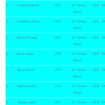
3.
Gottmann,Bernd
1953
SC Gerthe –
GER
19
Werne
4.
Löffelbein,Klaus
1826
SC Gerthe –
GER
19
Werne
5.
Berens,Thomas
1820
SC Gerthe –
GER
19
Werne
6.
Boost,Jürgen
1799
SC Gerthe –
GER
19
Werne
7.
Meise,Ulrich
1797
SC Gerthe –
GER
19
Werne
8.
Säglitz,Patrick
1745
SC Gerthe –
GER
19
Werne
9.
Tuscher,Albin
1607
SC Gerthe –
GER
19