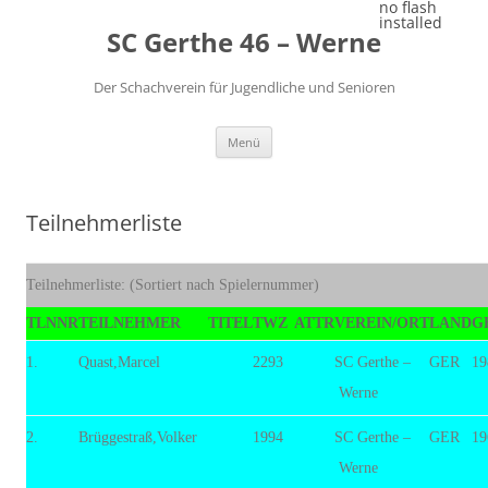
Zum
no flash
Inhalt
installed
SC Gerthe 46 – Werne
springen
Der Schachverein für Jugendliche und Senioren
Menü
Teilnehmerliste
Teilnehmerliste: (Sortiert nach Spielernummer)
TLNNR
TEILNEHMER
TITEL
TWZ
ATTR
VEREIN/ORT
LAND
G
1.
Quast,Marcel
2293
SC Gerthe –
GER
19
Werne
2.
Brüggestraß,Volker
1994
SC Gerthe –
GER
19
Werne