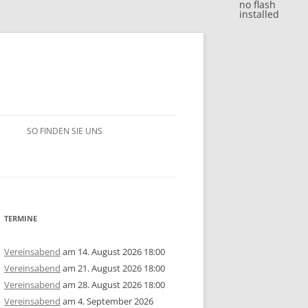
no flash
installed
SO FINDEN SIE UNS
BLITZJAHRESWERTUNG 2018
VM 2018
BLITZJAHRESWERTUNG 2017
VP 2018
VM 2017
BLITZJAHRESWERTUNG 2016
TERMINE
/15
1. MANNSCHAFT
VP 2017
VM 2016
BLITZJAHRESWERTUNG 2014/15
Vereinsabend
am 14. August 2026 18:00
Vereinsabend
am 21. August 2026 18:00
ERSCHAFT 2025
/14
2. MANNSCHAFT
1. MANNSCHAFT
AUSSCHREIBUNG
STEM 2017
VP 2016
VM 2015
BLITZJAHRESWERTUNG 2013/14
U10
GRUPPE A
Vereinsabend
am 28. August 2026 18:00
Vereinsabend
am 4. September 2026
ERSCHAFT 2024
ISTE
/13
3. MANNSCHAFT
2. MANNSCHAFT
1. MANNSCHAFT
JAHRESWERTUNG 2025
AUSSCHREIBUNG
AUSSCHREIBUNG
STEM 2016
STEM 2014
VM 2014
BLITZJAHRESWERTUNG 2012/13
U14
U10
GRUPPE B
U10
GRUPPE A