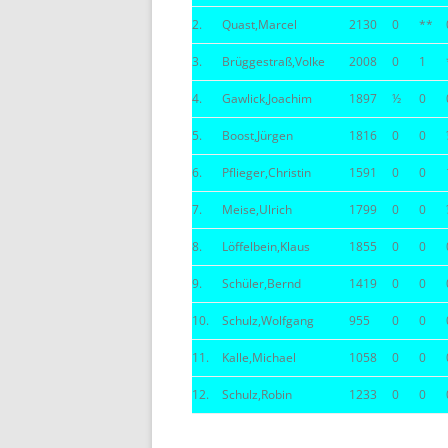
2.
Quast,Marcel
2130
0
**
BE
3.
Brüggestraß,Volke
2008
0
1
4.
Gawlick,Joachim
1897
½
0
5.
Boost,Jürgen
1816
0
0
6.
Pflieger,Christin
1591
0
0
7.
Meise,Ulrich
1799
0
0
8.
Löffelbein,Klaus
1855
0
0
9.
Schüler,Bernd
1419
0
0
10.
Schulz,Wolfgang
955
0
0
11.
Kalle,Michael
1058
0
0
12.
Schulz,Robin
1233
0
0