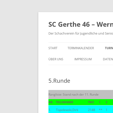
Zum
Inhalt
springen
SC Gerthe 46 – Wer
Der Schachverein für Jugendliche und Seni
START
TERMINKALENDER
TURN
BLI
ÜBER UNS
IMPRESSUM
DATEN
VM 
5.Runde
VP 
PAR
Rangliste: Stand nach der 11. Runde
TUR
NR.
TEILNEHMER
TWZ
1
2
1.
Topolewski,Dirk
2148
**
1
STE