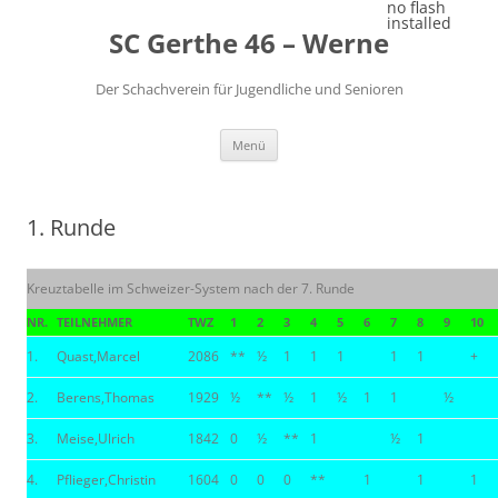
Zum
no flash
Inhalt
installed
SC Gerthe 46 – Werne
springen
Der Schachverein für Jugendliche und Senioren
Menü
1. Runde
Kreuztabelle im Schweizer-System nach der 7. Runde
NR.
TEILNEHMER
TWZ
1
2
3
4
5
6
7
8
9
10
1.
Quast,Marcel
2086
**
½
1
1
1
1
1
+
2.
Berens,Thomas
1929
½
**
½
1
½
1
1
½
3.
Meise,Ulrich
1842
0
½
**
1
½
1
4.
Pflieger,Christin
1604
0
0
0
**
1
1
1