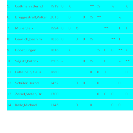
5.
Gottmann,Bernd
1919
0
½
**
½
½
½
6.
Brüggestraß,Volker
2015
0
0
½
**
½
7.
Müller,Falk
1994
0
0
½
**
1
1
8.
Gawlick,Joachim
1836
0
0
0
½
**
1
9.
Boost,Jürgen
1816
½
½
0
0
**
½
10.
Säglitz,Patrick
1505
–
0
½
0
½
**
11.
Löffelbein,Klaus
1880
0
0
1
0
12.
Schüler,Bernd
1452
0
0
0
0
13.
Zeisel,Stefan,Dr.
1700
0
0
0
0
14.
Kalle,Michael
1145
0
0
0
0