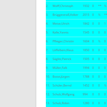
2.
Wolff,Christoph
1932
0
**
½
BE
3.
Brüggestraß,Volker
2015
0
½
*
4.
Meise,Ulrich
1842
0
0
1
5.
Kalle,Yannis
1545
0
0
0
6.
Pflieger,Christin
1604
0
½
0
7.
Löffelbein,Klaus
1850
0
0
0
8.
Säglitz,Patrick
1505
0
0
0
9.
Müller,Falk
1994
0
0
0
10.
Boost,Jürgen
1788
0
0
0
11.
Schüler,Bernd
1452
0
0
½
12.
Schulz,Wolfgang
994
0
0
0
13.
Schulz,Robin
1280
0
0
0