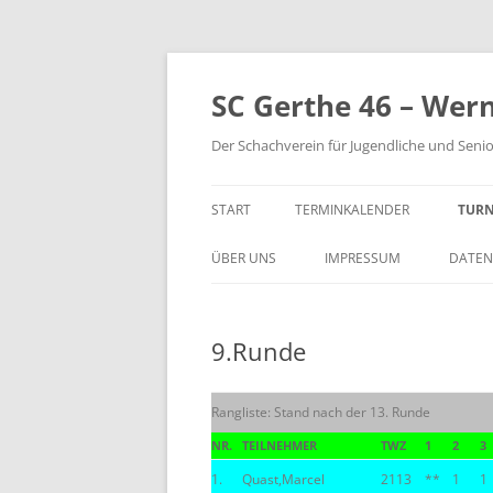
Zum
Inhalt
springen
SC Gerthe 46 – Wer
Der Schachverein für Jugendliche und Seni
START
TERMINKALENDER
TURN
BLI
ÜBER UNS
IMPRESSUM
DATEN
VM 
9.Runde
VP 
PAR
Rangliste: Stand nach der 13. Runde
TUR
NR.
TEILNEHMER
TWZ
1
2
3
1.
Quast,Marcel
2113
**
1
1
STE