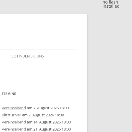
no flash
installed
SO FINDEN SIE UNS
BLITZJAHRESWERTUNG 2018
VM 2018
BLITZJAHRESWERTUNG 2017
VP 2018
VM 2017
BLITZJAHRESWERTUNG 2016
TERMINE
/15
1. MANNSCHAFT
VP 2017
VM 2016
BLITZJAHRESWERTUNG 2014/15
Vereinsabend
am 7. August 2026 18:00
Blitzturnier
am 7. August 2026 19:30
ERSCHAFT 2025
/14
2. MANNSCHAFT
1. MANNSCHAFT
AUSSCHREIBUNG
STEM 2017
VP 2016
VM 2015
BLITZJAHRESWERTUNG 2013/14
U10
GRUPPE A
Vereinsabend
am 14. August 2026 18:00
Vereinsabend
am 21. August 2026 18:00
ERSCHAFT 2024
ISTE
/13
3. MANNSCHAFT
2. MANNSCHAFT
1. MANNSCHAFT
JAHRESWERTUNG 2025
AUSSCHREIBUNG
AUSSCHREIBUNG
STEM 2016
STEM 2014
VM 2014
BLITZJAHRESWERTUNG 2012/13
U14
U10
GRUPPE B
U10
GRUPPE A