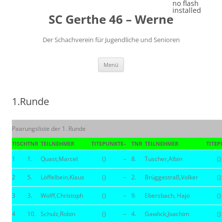
Zum
no flash
Inhalt
installed
SC Gerthe 46 – Werne
springen
Der Schachverein für Jugendliche und Senioren
Menü
1.Runde
Paarungsliste der 1. Runde
TISCH
TNR
TEILNEHMER
TITE
PUNKTE
–
TNR
TEILNEHMER
TITE
P
1
1.
Quast,Marcel
()
–
8.
Tuscher,Albin
()
2
5.
Löffelbein,Klaus
()
–
2.
Brüggestraß,Volker
()
3
3.
Wolff,Christoph
()
–
9.
Ebersbach, Hajo
()
4
10.
Schulz,Robin
()
–
4.
Gawlick,Joachim
()