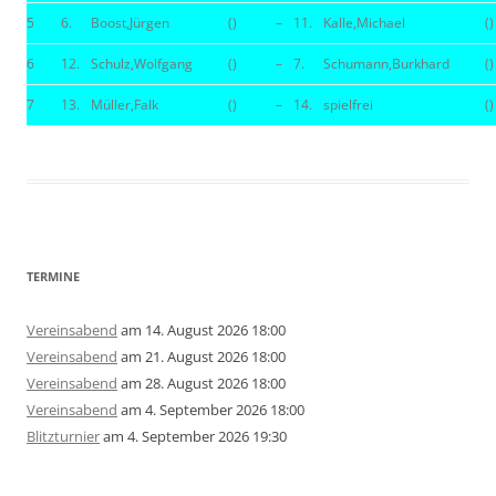
5
6.
Boost,Jürgen
()
–
11.
Kalle,Michael
()
6
12.
Schulz,Wolfgang
()
–
7.
Schumann,Burkhard
()
7
13.
Müller,Falk
()
–
14.
spielfrei
()
TERMINE
Vereinsabend
am 14. August 2026 18:00
Vereinsabend
am 21. August 2026 18:00
Vereinsabend
am 28. August 2026 18:00
Vereinsabend
am 4. September 2026 18:00
Blitzturnier
am 4. September 2026 19:30