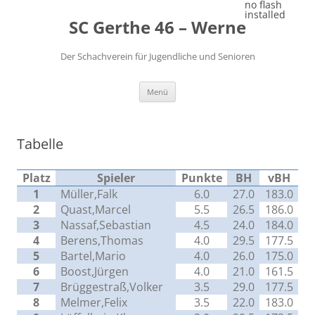
Zum
no flash
Inhalt
installed
SC Gerthe 46 – Werne
springen
Der Schachverein für Jugendliche und Senioren
Menü
Tabelle
Platz
Spieler
Punkte
BH
vBH
1
Müller,Falk
6.0
27.0
183.0
2
Quast,Marcel
5.5
26.5
186.0
3
Nassaf,Sebastian
4.5
24.0
184.0
4
Berens,Thomas
4.0
29.5
177.5
5
Bartel,Mario
4.0
26.0
175.0
6
Boost,Jürgen
4.0
21.0
161.5
7
Brüggestraß,Volker
3.5
29.0
177.5
8
Melmer,Felix
3.5
22.0
183.0