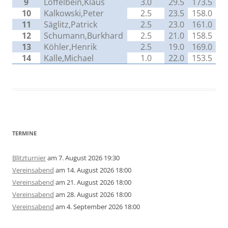
9
Löffelbein,Klaus
3.0
29.5
173.5
10
Kalkowski,Peter
2.5
23.5
158.0
11
Säglitz,Patrick
2.5
23.0
161.0
12
Schumann,Burkhard
2.5
21.0
158.5
13
Köhler,Henrik
2.5
19.0
169.0
14
Kalle,Michael
1.0
22.0
153.5
TERMINE
Blitzturnier
am 7. August 2026 19:30
Vereinsabend
am 14. August 2026 18:00
Vereinsabend
am 21. August 2026 18:00
Vereinsabend
am 28. August 2026 18:00
Vereinsabend
am 4. September 2026 18:00