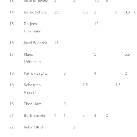
13
Josef Mrowetz
5
5
1,5
3
14
Bernd Schüler
2,5
6,5
2
1
0
0,5
0
15
Dr. Jens
12
Hinkmann
16
Josef Wloczek
11
17
Klaus
5
5,5
Löffelbein
18
Patrick Säglitz
3
4
2
18
Sebastian
7,5
1,5
Nassaf
18
Theo Hart
9
21
Boris Sosnin
1
1
2
2
2
22
Robin Ulrich
3