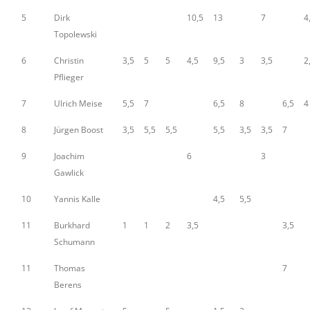
5
Dirk
10,5
13
7
4
Topolewski
6
Christin
3,5
5
5
4,5
9,5
3
3,5
2
Pflieger
7
Ulrich Meise
5,5
7
6,5
8
6,5
4
8
Jürgen Boost
3,5
5,5
5,5
5,5
3,5
3,5
7
9
Joachim
6
3
Gawlick
10
Yannis Kalle
4,5
5,5
11
Burkhard
1
1
2
3,5
3,5
Schumann
11
Thomas
7
Berens