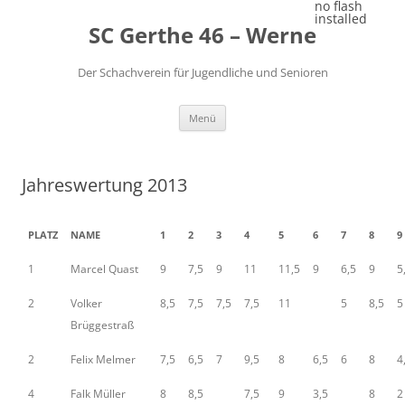
Zum
no flash
Inhalt
installed
SC Gerthe 46 – Werne
springen
Der Schachverein für Jugendliche und Senioren
Menü
Jahreswertung 2013
PLATZ
NAME
1
2
3
4
5
6
7
8
9
1
Marcel Quast
9
7,5
9
11
11,5
9
6,5
9
5
2
Volker
8,5
7,5
7,5
7,5
11
5
8,5
5
Brüggestraß
2
Felix Melmer
7,5
6,5
7
9,5
8
6,5
6
8
4
4
Falk Müller
8
8,5
7,5
9
3,5
8
2