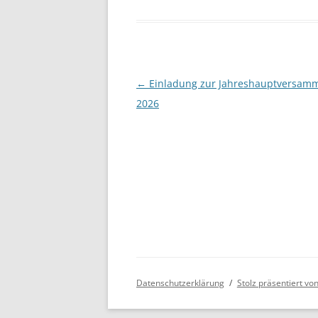
BE
Beitragsnavigation
←
Einladung zur Jahreshauptversam
2026
Datenschutzerklärung
Stolz präsentiert v