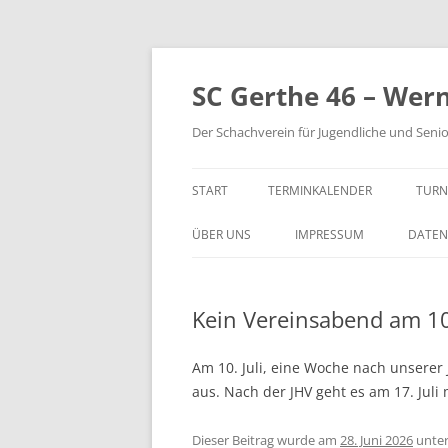
Zum
Inhalt
springen
SC Gerthe 46 – Wer
Der Schachverein für Jugendliche und Seni
START
TERMINKALENDER
TURN
BLI
ÜBER UNS
IMPRESSUM
DATEN
VM 
Kein Vereinsabend am 10.
VP 
PAR
Am 10. Juli, eine Woche nach unserer
aus. Nach der JHV geht es am 17. Juli
TUR
STE
Dieser Beitrag wurde am
28. Juni 2026
unte