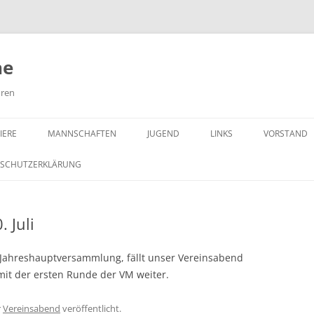
ne
oren
IERE
MANNSCHAFTEN
JUGEND
LINKS
VORSTAND
TZ-MEISTERSCHAFT 2026
1. MANNSCHAFT
AUSSCHREIBUNG
ARCHIV
2018
SCHUTZERKLÄRUNG
2026
2. MANNSCHAFT
JAHRESWERTUNG 2026
AUSSCHREIBUNG
2017
 Juli
2026
3. MANNSCHAFT
JANUAR
GRUPPE A
AUSSCHREIBUNG
2016
TIEN 2026
ARCHIV
FEBRUAR
GRUPPE B
PAARUNGEN
SAISON 2025/26
2014
 Jahreshauptversammlung, fällt unser Vereinsabend
 mit der ersten Runde der VM weiter.
NIERE ARCHIV
MÄRZ
TERMINE
TURNIERE 2025
SAISON 2024/25
BLITZ-MEIST
2013
M
APRIL
TURNIERE 2024
STEM 2016
SAISON 2023/24
VM 2025
BLITZ-MEIST
TEILNEHMERL
2012
r
Vereinsabend
veröffentlicht.