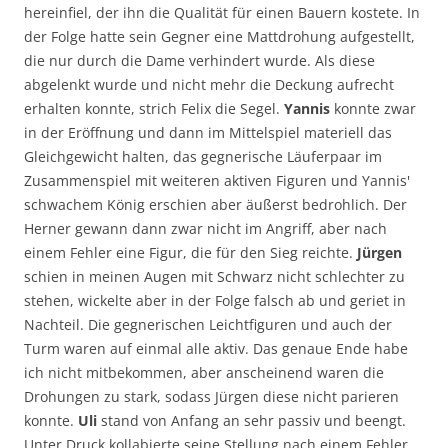
hereinfiel, der ihn die Qualität für einen Bauern kostete. In
der Folge hatte sein Gegner eine Mattdrohung aufgestellt,
die nur durch die Dame verhindert wurde. Als diese
abgelenkt wurde und nicht mehr die Deckung aufrecht
erhalten konnte, strich Felix die Segel.
Yannis
konnte zwar
in der Eröffnung und dann im Mittelspiel materiell das
Gleichgewicht halten, das gegnerische Läuferpaar im
Zusammenspiel mit weiteren aktiven Figuren und Yannis'
schwachem König erschien aber äußerst bedrohlich. Der
Herner gewann dann zwar nicht im Angriff, aber nach
einem Fehler eine Figur, die für den Sieg reichte.
Jürgen
schien in meinen Augen mit Schwarz nicht schlechter zu
stehen, wickelte aber in der Folge falsch ab und geriet in
Nachteil. Die gegnerischen Leichtfiguren und auch der
Turm waren auf einmal alle aktiv. Das genaue Ende habe
ich nicht mitbekommen, aber anscheinend waren die
Drohungen zu stark, sodass Jürgen diese nicht parieren
konnte.
Uli
stand von Anfang an sehr passiv und beengt.
Unter Druck kollabierte seine Stellung nach einem Fehler