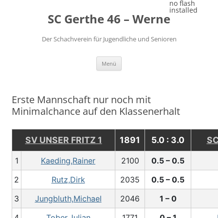
Zum
no flash
Inhalt
installed
SC Gerthe 46 – Werne
springen
Der Schachverein für Jugendliche und Senioren
Menü
Erste Mannschaft nur noch mit
Minimalchance auf den Klassenerhalt
SV UNSER FRITZ 1
1891
5.0 : 3.0
SC
1
Kaeding,Rainer
2100
0.5 – 0.5
2
Rutz,Dirk
2035
0.5 – 0.5
3
Jungbluth,Michael
2046
1 – 0
4
Tober,Julian
1771
0 – 1