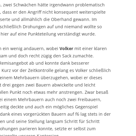
in, zwei Schwächen hätte irgendwann problematisch
dass er den Angriff nicht konsequent weiterspielte
sserte und allmählich die Oberhand gewann. Im
 schließlich Drohungen auf und niemand wollte so
 hier auf eine Punkteteilung verständigt wurde.
och ein wenig andauern, wobei
Volker
mit einer klaren
 kam und doch recht zügig den Sack zumachte.
n Remisangebot ab und konnte dank besserer
Kurz vor der Zeitkontrolle gelang es Volker schließlich
 einem Mehrbauern überzugehen, wobei er dieses
 drei gegen zwei Bauern abwickelte und leicht
ollen Punkt noch etwas mehr anstrengen. Zwar besaß
bei einem Mehrbauern auch noch zwei Freibauern,
nseitig deckte und auch ein mögliches Gegenspiel
dank eines vorgerückten Bauern auf f6 lag stets in der
en und seine Stellung langsam Schritt für Schritt
ohungen parieren konnte, setzte er selbst zum
siegelte unseren Kantersieg.