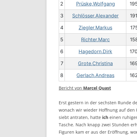
2
Prüske,Wolfgang
19
BE
3
Schlösser,Alexander
19
4
Ziegler,Markus
17
5
Richter,Marc
15
6
Hagedorn,Dirk
17
7
Grote,Christina
16
8
Gerlach,Andreas
16
Bericht von
Marcel Quast
Erst gestern in der sechsten Runde de
wonach wir wieder Hoffnung auf den 
siebt antraten, hatte
ich
einen ruhigen
Tasche. Nach knapp zwei Stunden er
Figuren kam er aus der Eröffnung, wo