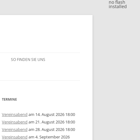
no flash
installed
SO FINDEN SIE UNS
BLITZJAHRESWERTUNG 2018
VM 2018
BLITZJAHRESWERTUNG 2017
VP 2018
VM 2017
BLITZJAHRESWERTUNG 2016
TERMINE
/15
1. MANNSCHAFT
VP 2017
VM 2016
BLITZJAHRESWERTUNG 2014/15
Vereinsabend
am 14. August 2026 18:00
Vereinsabend
am 21. August 2026 18:00
ERSCHAFT 2025
/14
2. MANNSCHAFT
1. MANNSCHAFT
AUSSCHREIBUNG
STEM 2017
VP 2016
VM 2015
BLITZJAHRESWERTUNG 2013/14
U10
GRUPPE A
Vereinsabend
am 28. August 2026 18:00
Vereinsabend
am 4. September 2026
ERSCHAFT 2024
ISTE
/13
3. MANNSCHAFT
2. MANNSCHAFT
1. MANNSCHAFT
JAHRESWERTUNG 2025
AUSSCHREIBUNG
AUSSCHREIBUNG
STEM 2016
STEM 2014
VM 2014
BLITZJAHRESWERTUNG 2012/13
U14
U10
GRUPPE B
U10
GRUPPE A