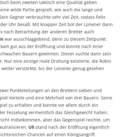
doch beim zweiten taktisch eine Qualität geben
eine wilde Partie gespielt, wie auch die lange und
GRAND-PRIX 
VEREINS-POK
VEREINS-MEI
PARTIEN
RUNDE 7
7.RUNDE
RUNDE 7
RUNDE 6
RUNDE 6
RUNDE 5
Sein Gegner verbrauchte sehr viel Zeit, sodass Felix
GRAND-PRIX 
VEREINS-POK
INOFFIZIEL
INOFFIZIELLE
PARTIEN
RUNDE 7
RUNDE 7
RUNDE 6
der Uhr besaß. Mit knapper Zeit bot der Lünener dann
TURNIERAUS
lix nach Betrachtung der anderen Bretter auch
4ER-POKAL 2
PARTIEN
PARTIEN
PARTIEN
RUNDE 7
in
war ausschlaggebend, denn zu diesem Zeitpunkt
PARTIEN
 kam gut aus der Eröffnung und konnte nach einer
schwachen Bauern gewinnen. Dieser suchte dann sein
r. Nur eine einzige reale Drohung existierte, die Robin
ng weiter verstärkte, bis der Lünener genug gesehen
 zwei Punkteteilungen an den Brettern sieben und
spiel Vorteile und eine Mehrheit von drei Bauern. Seine
iel zu erhalten und konnte vor allem durch ein
der Fesselung vermeintlich das Gleichgewicht halten.
 nicht mitbekommen, aber das Gegenspiel reichte, um
eutralisieren.
Uli
stand nach der Eröffnung eigentlich
sichtsreichen Chancen auf einen Königsangriff.