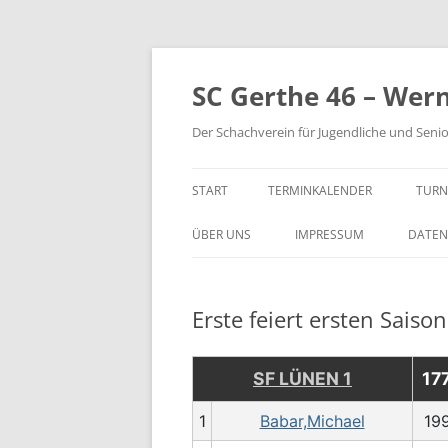
Zum
Inhalt
springen
SC Gerthe 46 – Wer
Der Schachverein für Jugendliche und Seni
START
TERMINKALENDER
TURN
BLI
ÜBER UNS
IMPRESSUM
DATEN
VM 
Erste feiert ersten Saison
VP 
PAR
SF LÜNEN 1
17
TUR
1
Babar,Michael
19
STE