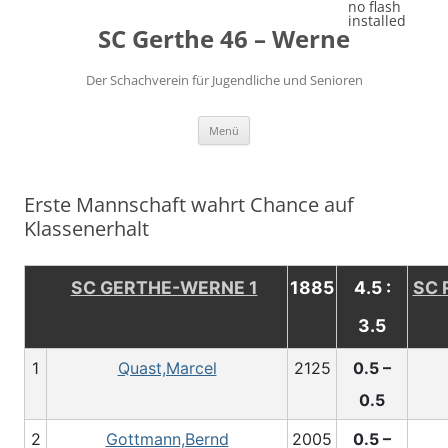
Zum
no flash
Inhalt
installed
SC Gerthe 46 – Werne
springen
Der Schachverein für Jugendliche und Senioren
Menü
Erste Mannschaft wahrt Chance auf
Klassenerhalt
SC GERTHE-WERNE 1
1885
4.5 :
SC 
3.5
1
Quast,Marcel
2125
0.5 –
0.5
2
Gottmann,Bernd
2005
0.5 –