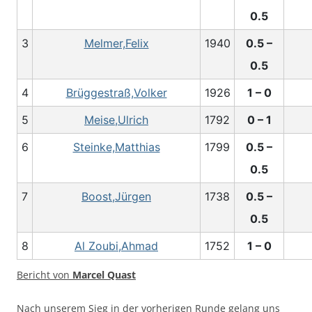
0.5
3
Melmer,Felix
1940
0.5 –
0.5
4
Brüggestraß,Volker
1926
1 – 0
5
Meise,Ulrich
1792
0 – 1
6
Steinke,Matthias
1799
0.5 –
0.5
7
Boost,Jürgen
1738
0.5 –
0.5
8
Al Zoubi,Ahmad
1752
1 – 0
Bericht von
Marcel Quast
Nach unserem Sieg in der vorherigen Runde gelang uns